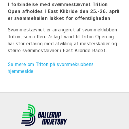
Seneste nyt
Om badet
Øvrige aktiviteter
I forbindelse med svømmestævnet Trition
Medbragt mad
Open afholdes i East Kilbride den 25.-26. april
Om East Kilbride Badet
Fysioterapi
Gå til Ballerup Idrætsby
er svømmehallen lukket for offentligheden
Lysdesign af Mads Vegas
Skolesvømning
Svømmestævnet er arrangeret af svømmeklubben
Bassiner
Triton, som i flere år lagt vand til Triton Open og
har stor erfaring med afvikling af mesterskaber og
50 meter bassin
større svømmestævner i East Kilbride Badet.
Varmtvandsbassin
Se mere om Triton på svømmeklubbens
Find vej
hjemmeside
Kontakt
Job
Livreddervikar