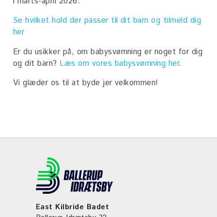
Seneste nyt
i marts-april 2026.
Om badet
Øvrige aktiviteter
Medbragt mad
Se hvilket hold der passer til dit barn og tilmeld dig
Om East Kilbride Badet
Fysioterapi
Gå til Ballerup Idrætsby
her
Lysdesign af Mads Vegas
Skolesvømning
Er du usikker på, om babysvømning er noget for dig
Bassiner
og dit barn?
Læs om vores babysvømning her
.
50 meter bassin
Vi glæder os til at byde jer velkommen!
Varmtvandsbassin
Find vej
Kontakt
Job
Livreddervikar
East Kilbride Badet