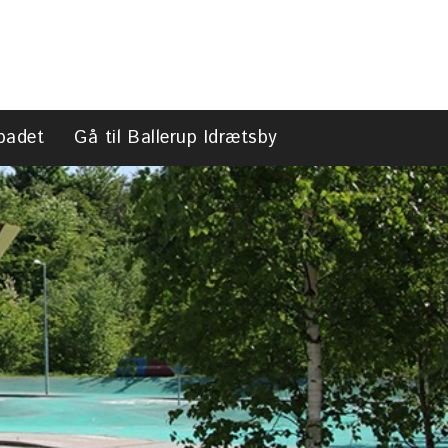
search
badet
Gå til Ballerup Idrætsby
search