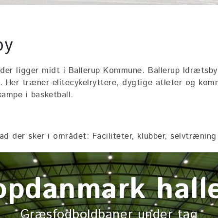
by
, der ligger midt i Ballerup Kommune. Ballerup Idrætsb
. Her træner elitecykelryttere, dygtige atleter og ko
ampe i basketball.
d der sker i området: Faciliteter, klubber, selvtræning
Danmarks Cyke
opdanmark hall
up Idrætsby har hele danmarks cyk
Græsfodboldbaner under tag