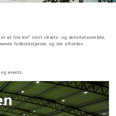
2
y er et
fire km
stort idræts- og aktivitetsområde,
mmende fodboldstjerner, og der afholdes
 og events.
larena
en
elarena